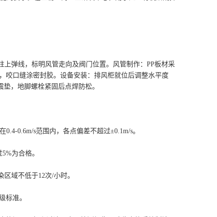
柱上弹线，标明风管走向及阀门位置。风管制作：PP板材采
，咬口缝涂密封胶。设备安装：排风柜就位后调整水平度
减震垫，地脚螺栓紧固后点焊防松。
0.6m/s范围内，各点偏差不超过±0.1m/s。
过5%为合格。
区域不低于12次/小时。
级标准。