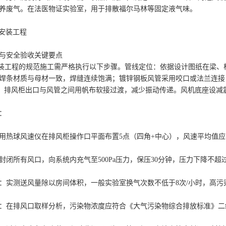
养废气。在法医物证实验室，用于排散福尔马林等固定液气味。
与安全验收关键要点
安装工程的规范施工需严格执行以下步骤。管线定位：依据设计图纸在梁、
焊条材质与母材一致，焊缝连续饱满；镀锌钢板风管采用咬口或法兰连接
m），排风柜出口与风管之间用帆布软接过渡，减少振动传递。风机底座设
：
热球风速仪在排风柜操作口平面布置5点（四角+中心），风速平均值应在0.4-
封闭所有风口，向系统内充气至500Pa压力，保压30分钟，压力下降不超
：实测送风量除以房间体积，一般实验室换气次数不低于8次/小时，高污染
：在排风口取样分析，污染物浓度应符合《大气污染物综合排放标准》二