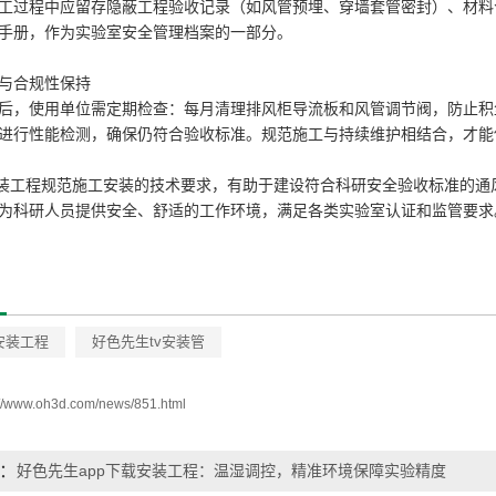
工过程中应留存隐蔽工程验收记录（如风管预埋、穿墙套管密封）、材料
手册，作为实验室安全管理档案的一部分。
与合规性保持
后，使用单位需定期检查：每月清理排风柜导流板和风管调节阀，防止积尘
进行性能检测，确保仍符合验收标准。规范施工与持续维护相结合，才能
安装工程规范施工安装的技术要求，有助于建设符合科研安全验收标准的
为科研人员提供安全、舒适的工作环境，满足各类实验室认证和监管要求
安装工程
好色先生tv安装管
://www.oh3d.com/news/851.html
好色先生app下载安装工程：温湿调控，精准环境保障实验精度