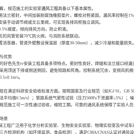
看，规范施工的实验室
通风工程
具备以下基本属性。
采用法兰密封，中间加装耐腐蚀橡胶垫片，螺栓对称紧固，漏风率控制在1
管安装手动调节阀或文丘里阀，可实现各排风柜独立调风。
设0.5%坡度，倾向排风方向，防止积液。
分区的风管安装70℃防火阀，与消防系统联动。
配置消音器，管道外壁敷设保温层（厚度30-50mm），减少冷凝和能量损失
与优势
的好色先生tv安装工程具备多项特点。密封性良好，焊缝和法兰接口经
采用顶送下排或侧送侧回，避免短路和死角。控制系统冗余，变频风机根
±0.1m/s。
现在满足科研安全验收标准方面。按照国家及行业规范（如JGJ 91、GB 5
平均值0.5m/s）；管路系统气密性试验（压力500Pa下泄漏率≤5%）
规范施工可一次性通过验收，缩短工期。可靠的通风系统保障了实验人员
场景
安装工程广泛用于化学分析实验室、生物安全实验室、物理实验室及中试
三方检测机构（如环境监测、食品检测），满足CMA/CNAS认证对通