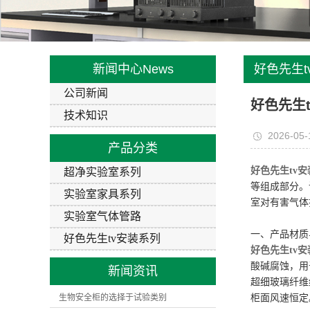
新闻中心
News
好色先生
公司新闻
科研安全验
好色先生
技术知识
2026-05-
产品分类
好色先生tv
超净实验室系列
等组成部分。
实验室家具系列
室对有害气体
实验室气体管路
一、产品材质
好色先生tv安装系列
好色先生tv安
酸碱腐蚀，用
新闻资讯
超细玻璃纤维
生物安全柜的选择于试验类别
柜面风速恒定