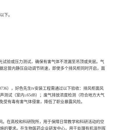
%以下。
。
漏光试验或压力测试，确保有害气体不泄漏至吊顶或夹层。气
据总管内静压自动调节转速，即使多个排风柜同时开启，面
0736），好色先生tv安装工程需通过以下验收：排风柜面风
；噪声测试（室内≤65dB）；废气排放浓度检测（符合地方大气
免受有毒有害气体侵害，降低了职业暴露风险。
车间。在高校和科研院所，用于保障日常教学和科研活动的空
风设施的要求。在生物医药企业研发中心，用于处理有机溶剂挥