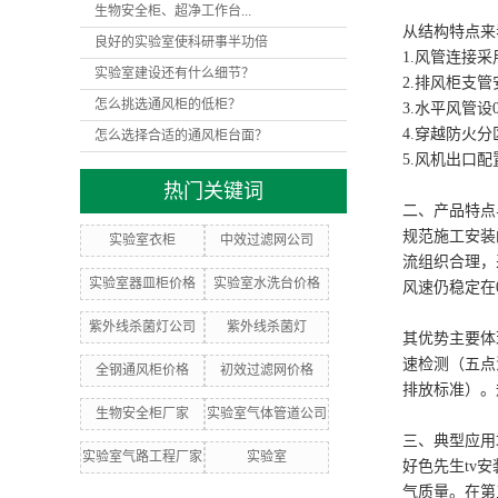
生物安全柜、超净工作台...
从结构特点来
良好的实验室使科研事半功倍
1.风管连接
实验室建设还有什么细节？
2.排风柜支
怎么挑选通风柜的低柜？
3.水平风管
4.穿越防火
怎么选择合适的通风柜台面？
5.风机出口
热门关键词
二、产品特点
规范施工安装
实验室衣柜
中效过滤网公司
流组织合理，
实验室器皿柜价格
实验室水洗台价格
风速仍稳定在0.5
紫外线杀菌灯公司
紫外线杀菌灯
其优势主要体
速检测（五点法
全钢通风柜价格
初效过滤网价格
排放标准）。
生物安全柜厂家
实验室气体管道公司
三、典型应用
实验室气路工程厂家
实验室
好色先生tv
气质量。在第