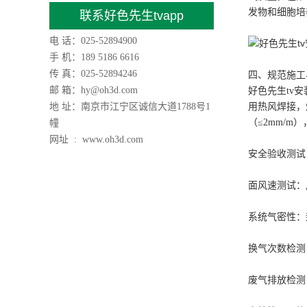
发物和细胞培
联系好色先生tvapp
电 话：025-52894900
手 机：189 5186 6616
传 真：025-52894246
四、规范施工
邮 箱：hy@oh3d.com
好色先生tv
地 址：南京市江宁区诚信大道1788号1
用热风焊接，
（≤2mm/
幢
网址 : www.oh3d.com
安全验收测试
面风速测试：用
系统气密性：
换气次数检测
废气排放检测