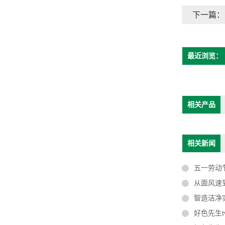
下一篇：
最近浏览：
相关产品
相关新闻
五一劳动节致敬
从面风速到系统
智造洁净实验室 同心
好色先生t