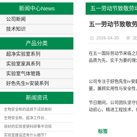
营业执照
实验室气
新闻中心
News
五一劳动节致敬劳
好色先生tv
公司新闻
tvapp实验设备守护
五一劳动节致敬劳
技术知识
2026-04-30
次
产品分类
在五一国际劳动节来临之际
超净实验室系列
品质为先、实干为要的理
实验室家具系列
实验室气体管路
公司专注于
好色先生tv安
好色先生tv安装系列
量，兼顾实用性与安全性
新闻资讯
节日期间，公司团队坚守
生物安全柜的选择于试验类别
动初心，精进工程技术，
生物安全柜、超净工作台...
良好的实验室使科研事半功倍
标签
实验室建设还有什么细节？