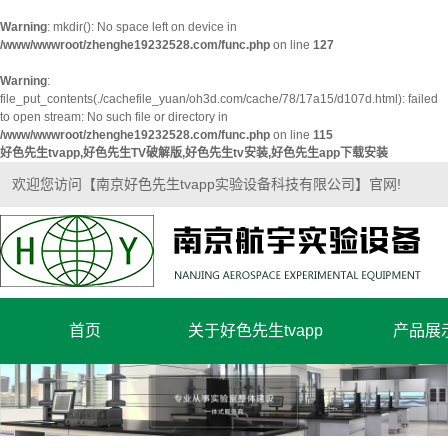
Warning
: mkdir(): No space left on device in
/www/wwwroot/zhenghe19232528.com/func.php
on line
127
Warning
:
file_put_contents(./cachefile_yuan/oh3d.com/cache/78/17a15/d107d.html): failed
to open stream: No such file or directory in
/www/wwwroot/zhenghe19232528.com/func.php
on line
115
好色先生tvapp,好色先生TV破解版,好色先生tv安装,好色先生app下载安装
欢迎您访问【南京好色先生tvapp实验设备科技有限公司】官网!
首页
关于好色先生tvapp
产品展
公司简介
超净实验
企业文化
实验室家