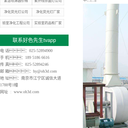
紧急喷淋器价格
紫外线杀菌灯公司
净化荧光灯公司
净化荧光灯厂家
验室净化工程公司
实验室药品柜厂家
联系好色先生tvapp
电 话：025-52894900
手 机：189 5186 6616
传 真：025-52894246
邮 箱：hy@oh3d.com
地 址：南京市江宁区诚信大道
1788号1幢
网址 : www.oh3d.com