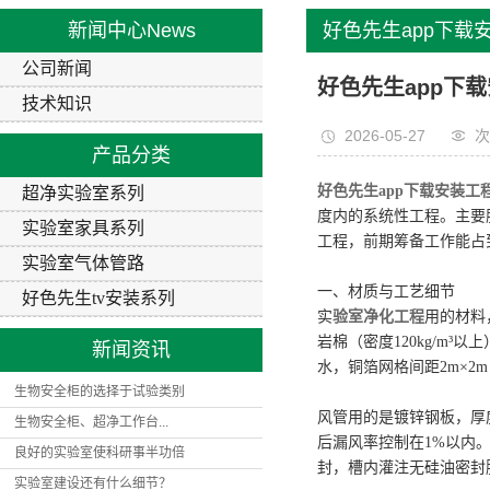
营业执照
实验室气
新闻中心
News
好色先生app下载
好色先生tv
公司新闻
套 前期筹备建议
好色先生app下
技术知识
2026-05-27
次
产品分类
好色先生app下载安装工
超净实验室系列
度内的系统性工程。主要
实验室家具系列
工程，前期筹备工作能占
实验室气体管路
一、材质与工艺细节
好色先生tv安装系列
实
验室净化工程
用的材料
岩棉（密度120kg/m
新闻资讯
水，铜箔网格间距2m×2m
生物安全柜的选择于试验类别
风管用的是镀锌钢板，厚度
生物安全柜、超净工作台...
后漏风率控制在1%以内。
良好的实验室使科研事半功倍
封，槽内灌注无硅油密封胶
实验室建设还有什么细节？