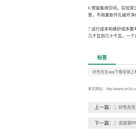
6.预留备用空间。实验
管，不用重新开孔破坏净
7.运行成本和维护成本
几千瓦到几十千瓦，一个
标签
好色先生app下载安装工
本文网址：
http://www.oh3d.
上一篇：
好色先生
下一篇：
实验室P