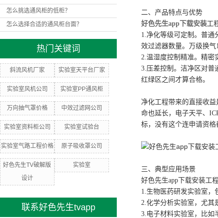
怎么挑选通风柜的低柜？
二、产品特点与优势
好色先生app下载安装
工
怎么选择合适的通风柜台面？
1.净化等级可定制。普通
效过滤器数量。万级换气15
热门关键词
2.温湿度控制精准。精密
3.压差控制。洁净区对普
斜流风机厂家
实验室天平台厂家
红绿区之间才算合格。
实验室风机公司
实验室PP通风柜
净化工程带来的直接收益
万向抽气罩价格
中效过滤网公司
命也延长，电子天平、I
标，没有这个连申请资格
实验室资料柜公司
实验室试验台
实验室气路工程价格
原子吸收罩公司
好色先生TV破解版
实验室
三、典型应用场景
设计
好色先生app下载安装工
1.生物医药研发实验室
2.化学分析实验室，尤其
联系好色先生tvapp
3.电子材料实验室，比