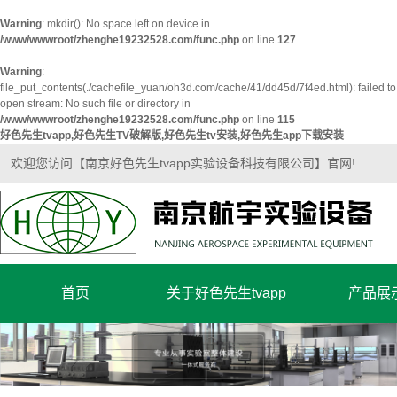
Warning
: mkdir(): No space left on device in
/www/wwwroot/zhenghe19232528.com/func.php
on line
127
Warning
:
file_put_contents(./cachefile_yuan/oh3d.com/cache/41/dd45d/7f4ed.html): failed to
open stream: No such file or directory in
/www/wwwroot/zhenghe19232528.com/func.php
on line
115
好色先生tvapp,好色先生TV破解版,好色先生tv安装,好色先生app下载安装
欢迎您访问【南京好色先生tvapp实验设备科技有限公司】官网!
首页
关于好色先生tvapp
产品展
公司简介
超净实验
企业文化
实验室家