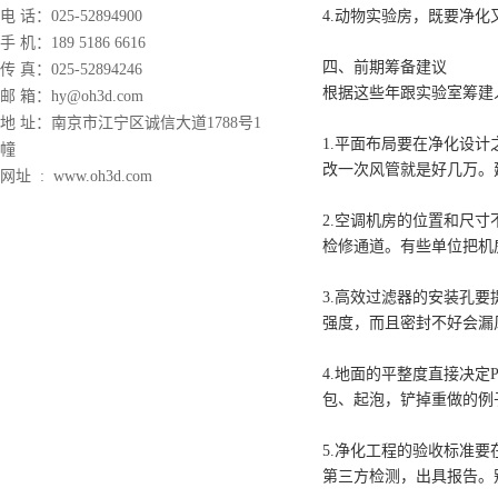
电 话：025-52894900
4.动物实验房，既要净
手 机：189 5186 6616
四、前期筹备建议
传 真：025-52894246
根据这些年跟实验室筹建
邮 箱：hy@oh3d.com
地 址：南京市江宁区诚信大道1788号1
1.平面布局要在净化设
幢
改一次风管就是好几万。
网址 : www.oh3d.com
2.空调机房的位置和尺寸不
检修通道。有些单位把机
3.高效过滤器的安装孔
强度，而且密封不好会漏
4.地面的平整度直接决定
包、起泡，铲掉重做的例
5.净化工程的验收标准
第三方检测，出具报告。