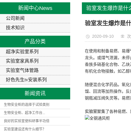
营业执照
实验室气
新闻中心
News
验室发生爆炸是什
好色先生tv
公司新闻
验室发生爆炸是
技术知识
2020-09-10
次
产品分类
在使用和制备易燃、易爆
超净实验室系列
龙头。或煤气泄漏，未停
实验室家具系列
香族多硝基化合物、乙炔
实验室气体管路
有机化合物接触，如乙醇
好色先生tv安装系列
随便混合化学药品。氧化
馏、回流等加热操作。反
新闻资讯
钢瓶减压阀失灵等。易燃
生物安全柜的选择于试验类别
实验室
聚集了各种易燃、
生物安全柜、超净工作台...
良好的实验室使科研事半功倍
实验室建设还有什么细节？