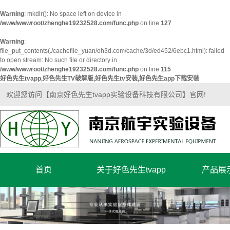
Warning
: mkdir(): No space left on device in
/www/wwwroot/zhenghe19232528.com/func.php
on line
127
Warning
:
file_put_contents(./cachefile_yuan/oh3d.com/cache/3d/ed452/6ebc1.html): failed
to open stream: No such file or directory in
/www/wwwroot/zhenghe19232528.com/func.php
on line
115
好色先生tvapp,好色先生TV破解版,好色先生tv安装,好色先生app下载安装
欢迎您访问【南京好色先生tvapp实验设备科技有限公司】官网!
首页
关于好色先生tvapp
产品展
公司简介
超净实验
企业文化
实验室家