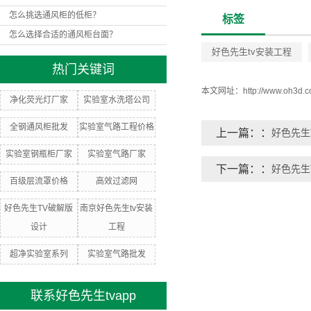
怎么挑选通风柜的低柜？
标签
怎么选择合适的通风柜台面？
好色先生tv安装工程
热门关键词
本文网址：
http://www.oh3d.
净化荧光灯厂家
实验室水洗塔公司
全钢通风柜批发
实验室气路工程价格
上一篇：
好色先生
实验室钢瓶柜厂家
实验室气路厂家
下一篇：
好色先生
百级层流罩价格
高效过滤网
好色先生TV破解版
南京好色先生tv安装
设计
工程
超净实验室系列
实验室气路批发
联系好色先生tvapp