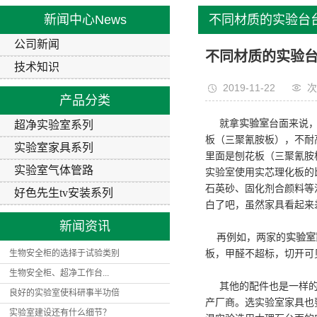
营业执照
实验室气
新闻中心
News
不同材质的实验台
好色先生tv
公司新闻
别
不同材质的实验
技术知识
2019-11-22
次
产品分类
就拿
实验室
台面来说
超净实验室系列
板（三聚氰胺板），不耐
实验室家具系列
里面是刨花板（三聚氰胺
实验室气体管路
实验室使用实芯理化板的
石英砂、固化剂合颜料等
好色先生tv安装系列
白了吧，虽然家具看起来
新闻资讯
再例如，两家的
实验室
生物安全柜的选择于试验类别
板，甲醛不超标，切开可
生物安全柜、超净工作台...
其他的配件也是一样的道
良好的实验室使科研事半功倍
产厂商。选实验室家具也
实验室建设还有什么细节？