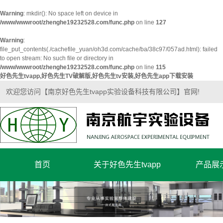
Warning
: mkdir(): No space left on device in
/www/wwwroot/zhenghe19232528.com/func.php
on line
127
Warning
:
file_put_contents(./cachefile_yuan/oh3d.com/cache/ba/38c97/057ad.html): failed
to open stream: No such file or directory in
/www/wwwroot/zhenghe19232528.com/func.php
on line
115
好色先生tvapp,好色先生TV破解版,好色先生tv安装,好色先生app下载安装
欢迎您访问【南京好色先生tvapp实验设备科技有限公司】官网!
首页
关于好色先生tvapp
产品展
公司简介
超净实验
企业文化
实验室家